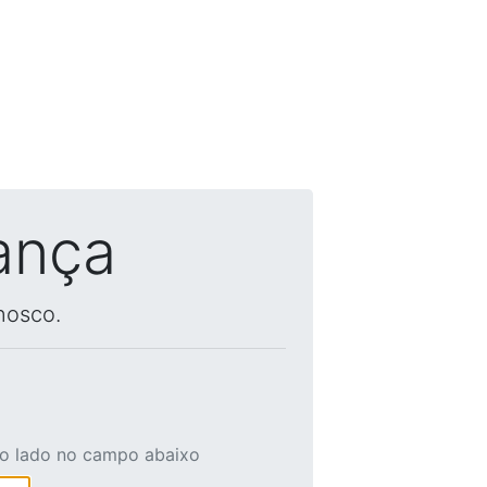
ança
nosco.
ao lado no campo abaixo