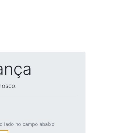
ança
nosco.
ao lado no campo abaixo