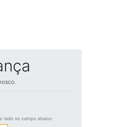
ança
nosco.
ao lado no campo abaixo