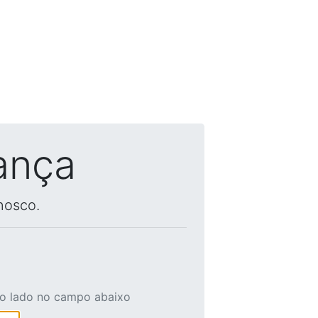
ança
nosco.
ao lado no campo abaixo