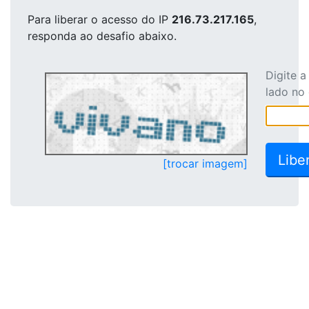
Para liberar o acesso
do IP
216.73.217.165
,
responda ao desafio abaixo.
Digite 
lado no
[trocar imagem]