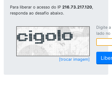
Para liberar o acesso
do IP
216.73.217.120
,
responda ao desafio abaixo.
Digite 
lado no
[trocar imagem]