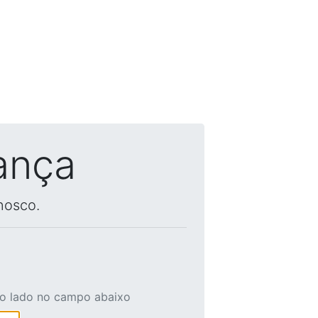
ança
nosco.
ao lado no campo abaixo