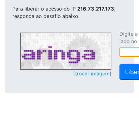
Para liberar o acesso
do IP
216.73.217.173
,
responda ao desafio abaixo.
Digite 
lado no
[trocar imagem]