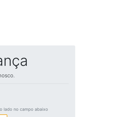
ança
nosco.
ao lado no campo abaixo